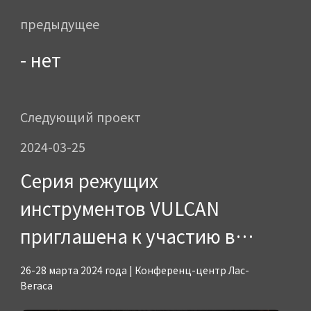
предыдущее
- нет
Следующий проект
2024-03-25
Серия режущих
инструментов VULCAN
приглашена к участию в
выставке NHS 2024 в США в
26-28 марта 2024 года | Конференц-центр Лас-
Лас-Вегасе
Вегаса