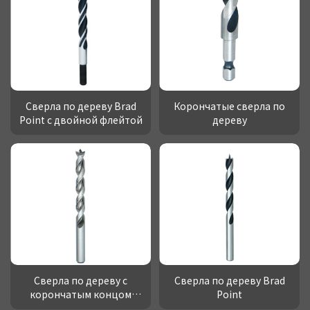
Сверла по дереву Brad
Корончатые сверла по
Point с двойной флейтой
дереву
Сверла по дереву с
Сверла по дереву Brad
корончатым концом
Point
Brad Point