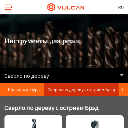
RU
Инструменты для резки
Сверло по дереву
Шнековые буры
Сверло по дереву с острием Брэд
Св
Сверло по дереву с острием Брэд