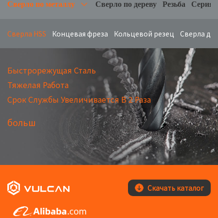
Сверло по металлу
Сверло по дереву
Резьба
Серия 
Сверлa HSS
Концевая фреза
Кольцевой резец
Сверла дл
Быстрорежущая Сталь
Тяжелая Работа
Срок Службы Увеличивается В 2 Раза
больш
Скачать каталог