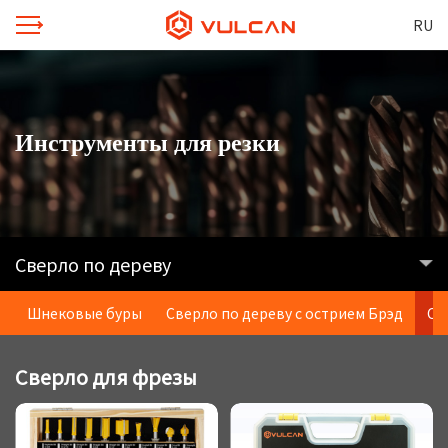
RU
Инструменты для резки
Сверло по дереву
Шнековые буры
Сверло по дереву с острием Брэд
Св
Сверло для фрезы